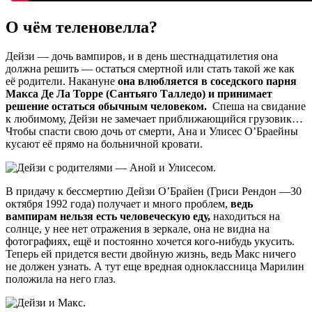
О чём теленовелла?
Дейзи — дочь вампиров, и в день шестнадцатилетия она
должна решить — остаться смертной или стать такой же как
её родители. Накануне
она влюбляется в соседского парня
Макса Де Ла Торре (Сантьяго Талледо) и принимает
решение остаться обычным человеком.
Спеша на свидание
к любимому, Дейзи не замечает приближающийся грузовик…
Чтобы спасти свою дочь от смерти, Ана и Улисес О’Браейны
кусают её прямо на больничной кровати.
В придачу к бессмертию Дейзи О’Брайен (Гриси Рендон —30
октября 1992 года) получает и много проблем,
ведь
вампирам нельзя есть человеческую еду,
находиться на
солнце, у нее нет отражения в зеркале, она не видна на
фотографиях, ещё и постоянно хочется кого-нибудь укусить.
Теперь ей придется вести двойную жизнь, ведь Макс ничего
не должен узнать. А тут еще вредная одноклассница Марилин
положила на него глаз.