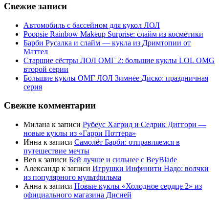
Свежие записи
Автомобиль с бассейном для кукол ЛОЛ
Poopsie Rainbow Makeup Surprise: слайм из косметики
Барби Русалка и слайм — кукла из Дримтопии от
Маттел
Старшие сёстры ЛОЛ ОМГ 2: большие куклы LOL OMG
второй серии
Большие куклы ОМГ ЛОЛ Зимнее Диско: праздничная
серия
Свежие комментарии
Милана
к записи
Рубеус Хагрид и Седрик Диггори —
новые куклы из «Гарри Поттера»
Инна
к записи
Самолёт Барби: отправляемся в
путешествие мечты
Ben
к записи
Бей лучше и сильнее с BeyBlade
Александр
к записи
Игрушки Инфинити Надо: волчки
из популярного мультфильма
Анна
к записи
Новые куклы «Холодное сердце 2» из
официального магазина Дисней