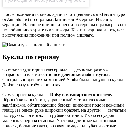
Публикация от Greeicy Rendon (@greeicy1)
Окт 19 2017 в 3:28 P
После окончания съёмок артисты отправились в
«
Вампи-тур
»
(
«
Vampitour
»
) по странам Латинской Америки, Италии,
Франции. На сцене они пели песни из сериала и разыгрывали
полюбившиеся зрителям эпизоды. Как и предполагалось, все
выступления проходили при полном аншлаге.
Куклы по сериалу
Основная аудитория телесериала — девчонки разных
возрастов, а как известно
все девчонки любят кукол.
Специально для них компанией Simba была выпущена кукла
Дейзи сразу в трёх вариантах.
Самая простая кукла —
Daisy в вампирском костюме.
Чёрный кожаный топ, украшенный металлическими
заклёпками, обтягивающие брюки, широкий пояс и кожаный
плащ. На одной руке широкий браслет, на другой — сетчатый
полурукав. На ногах — грубые ботинки. Из аксессуаров —
маленькая чёрная сумочка. У куклы длинные каштановые
волосы, большие глаза, розовая помада на губах и острые