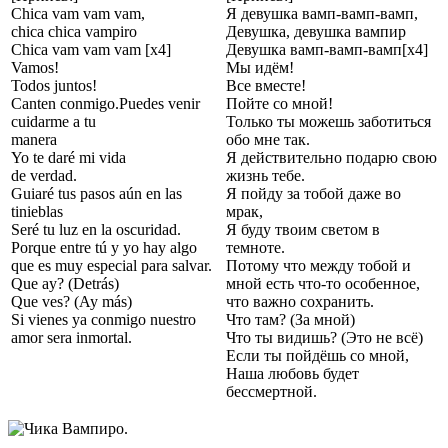
Chica vam vam vam,
Я девушка вамп-вамп-вамп,
chica chica vampiro
Девушка, девушка вампир
Chica vam vam vam [x4]
Девушка вамп-вамп-вамп[x4]
Vamos!
Мы идём!
Todos juntos!
Все вместе!
Canten conmigo.Puedes venir
Пойте со мной!
cuidarme a tu
Только ты можешь заботиться
manera
обо мне так.
Yo te daré mi vida
Я действительно подарю свою
de verdad.
жизнь тебе.
Guiaré tus pasos aún en las
Я пойду за тобой даже во
tinieblas
мрак,
Seré tu luz en la oscuridad.
Я буду твоим светом в
Porque entre tú y yo hay algo
темноте.
que es muy especial para salvar.
Потому что между тобой и
Que ay? (Detrás)
мной есть что-то особенное,
Que ves? (Ay más)
что важно сохранить.
Si vienes ya conmigo nuestro
Что там? (За мной)
amor sera inmortal.
Что ты видишь? (Это не всё)
Если ты пойдёшь со мной,
Наша любовь будет
бессмертной.