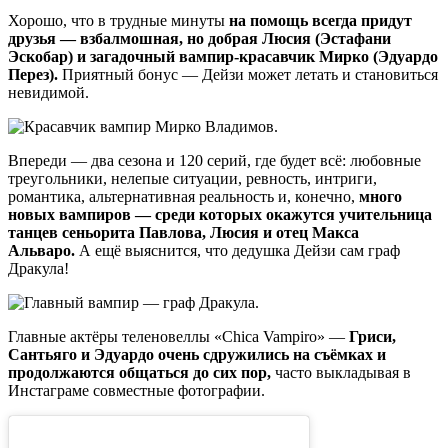
Хорошо, что в трудные минуты
на помощь всегда придут
друзья — взбалмошная, но добрая Люсия (Эстафани
Эскобар) и загадочный вампир-красавчик Мирко (Эдуардо
Перез).
Приятный бонус — Дейзи может летать и становиться
невидимой.
Впереди — два сезона и 120 серий, где будет всё: любовные
треугольники, нелепые ситуации, ревность, интриги,
романтика, альтернативная реальность и, конечно,
много
новых вампиров — среди которых окажутся учительница
танцев сеньорита Павлова, Люсия и отец Макса
Альваро.
А ещё выяснится, что дедушка Дейзи сам граф
Дракула!
Главные актёры теленовеллы «Chica Vampiro» —
Гриси,
Сантьяго и Эдуардо очень сдружились на съёмках и
продолжаются общаться до сих пор,
часто выкладывая в
Инстаграме совместные фотографии.