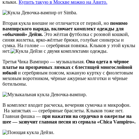
клыки.
Купить такую в Москве можно на Авито.
Вторая кукла внешне не отличается от первой, но
помимо
вампирского наряда, включает комплект одежды для
«обычной» Дейзи.
Это жёлтая футболка с розовой кошкой,
синяя жилетка, ярко-жёлтые брюки, голубые сникерсы и
сумка. На голове — серебряная повязка. Клыков у этой куклы
нет.
Третья Чика Вампиро — музыкальная.
Она одета в чёрное
платье на прозрачных лямках с блестящей многослойной
юбкой
и серебряным поясом, кожаную куртку с фиолетовым
меховым воротником, чёрные ажурные колготки и чёрные
ботильоны.
В комплект входит расческа, вечерняя сумочка и микрофон.
На запястьях — серебряные браслеты. Клыков тоже нет.
Главная фишка —
при нажатии на сердечко в ожерелье на
шее — зазвучит главная песня из сериала «Chica Vampiro».