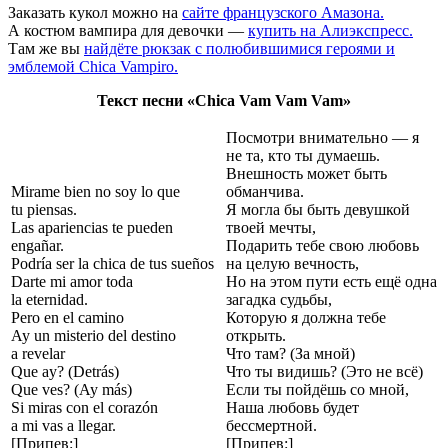
Заказать кукол можно на
сайте французского Амазона.
А костюм вампира для девочки —
купить на Алиэкспресс.
Там же вы
найдёте рюкзак с полюбившимися героями и
эмблемой Chica Vampiro.
Текст песни «Chica Vam Vam Vam»
Посмотри внимательно — я
не та, кто ты думаешь.
Внешность может быть
Mirame bien no soy lo que
обманчива.
tu piensas.
Я могла бы быть девушкой
Las apariencias te pueden
твоей мечты,
engañar.
Подарить тебе свою любовь
Podría ser la chica de tus sueños
на целую вечность,
Darte mi amor toda
Но на этом пути есть ещё одна
la eternidad.
загадка судьбы,
Pero en el camino
Которую я должна тебе
Ay un misterio del destino
открыть.
a revelar
Что там? (За мной)
Que ay? (Detrás)
Что ты видишь? (Это не всё)
Que ves? (Ay más)
Если ты пойдёшь со мной,
Si miras con el corazón
Наша любовь будет
a mi vas a llegar.
бессмертной.
[Припев:]
[Припев:]