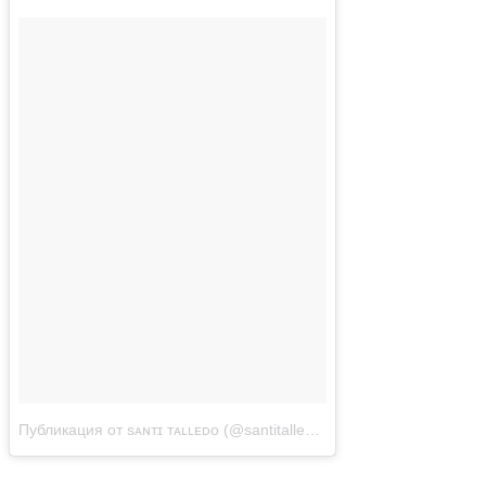
Публикация от sᴀɴᴛɪ ᴛᴀʟʟᴇᴅᴏ (@santitalledo)
Авг 2 2017 в 1:08 PD