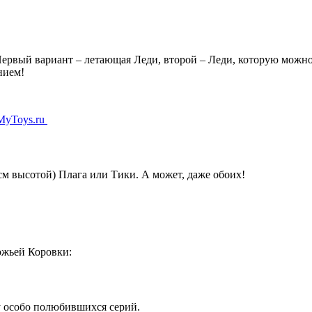
ервый вариант – летающая Леди, второй – Леди, которую можно
нием!
 MyToys.ru
см высотой) Плага или Тики. А может, даже обоих!
ожьей Коровки:
ру особо полюбившихся серий.