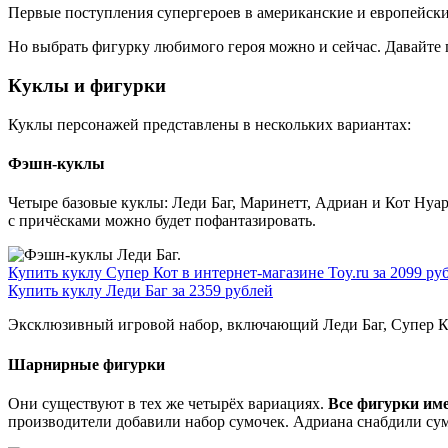
Первые поступления супергероев в американские и европейские
Но выбрать фигурку любимого героя можно и сейчас. Давайте 
Куклы и фигурки
Куклы персонажей представлены в нескольких вариантах:
Фэшн-куклы
Четыре базовые куклы: Леди Баг, Маринетт, Адриан и Кот Нуа
с причёсками можно будет пофантазировать.
Купить куклу Супер Кот в интернет-магазине Toy.ru за 2099 ру
Купить куклу Леди Баг за 2359 рублей
Эксклюзивный игровой набор, включающий Леди Баг, Супер Ко
Шарнирные фигурки
Они существуют в тех же четырёх вариациях.
Все фигурки име
производители добавили набор сумочек. Адриана снабдили сум