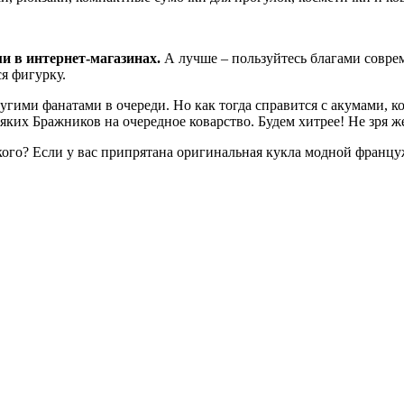
ми в интернет-магазинах.
А лучше – пользуйтесь благами соврем
я фигурку.
угими фанатами в очереди. Но как тогда справится с акумами, к
ких Бражников на очередное коварство. Будем хитрее! Не зря же
ого? Если у вас припрятана оригинальная кукла модной француж