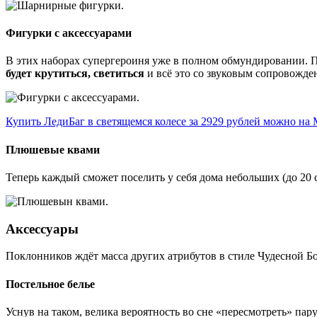
Фигурки с аксессуарами
В этих наборах супергероиня уже в полном обмундировании. П
будет крутиться, светиться
и всё это со звуковым сопровожде
Купить ЛедиБаг в светящемся колесе за 2929 рублей можно на
Плюшевые квами
Теперь каждый сможет поселить у себя дома небольших (до 20 
Аксессуары
Поклонников ждёт масса других атрибутов в стиле Чудесной Б
Постельное белье
Уснув на таком, велика вероятность во сне «пересмотреть» па