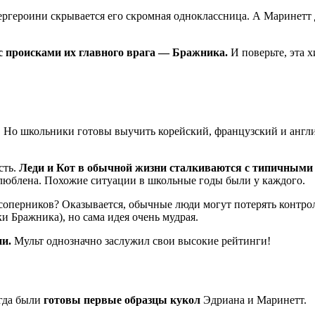
упергероини скрывается его скромная одноклассница. А Маринетт 
с происками их главного врага — Бражника.
И поверьте, эта х
 Но школьники готовы выучить корейский, французский и англи
сть.
Леди и Кот в обычной жизни сталкиваются с типичными
 влюблена. Похожие ситуации в школьные годы были у каждого.
оперников? Оказывается, обычные люди могут потерять контроль
 Бражника), но сама идея очень мудрая.
и.
Мульт однозначно заслужил свои высокие рейтинги!
огда были
готовы первые образцы кукол
Эдриана и Маринетт.