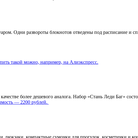
Нуаром. Одни развороты блокнотов отведены под расписание и 
пить такой можно, например, на Алиэкспресс.
качестве более дешевого аналога. Набор «Стань Леди Баг» состо
мость — 2200 рублей.
, рюкзаки, компактные сумочки для прогулок, косметички и коше