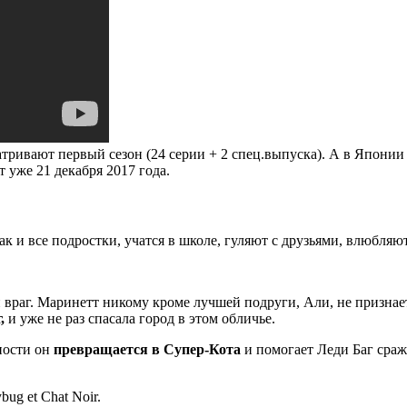
тривают первый сезон (24 серии + 2 спец.выпуска). А в Япони
 уже 21 декабря 2017 года.
ак и все подростки, учатся в школе, гуляют с друзьями, влюбля
враг. Маринетт никому кроме лучшей подруги, Али, не признаетс
,
и уже не раз спасала город в этом обличье.
ности он
превращается в Супер-Кота
и помогает Леди Баг сража