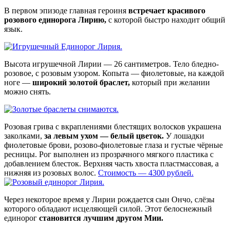
В первом эпизоде главная героиня
встречает красивого
розового единорога Лирию,
с которой быстро находит общий
язык.
Высота игрушечной Лирии — 26 сантиметров. Тело бледно-
розовое, с розовым узором. Копыта — фиолетовые, на каждой
ноге —
широкий золотой браслет,
который при желании
можно снять.
Розовая грива с вкраплениями блестящих волосков украшена
заколками,
за левым ухом — белый цветок.
У лошадки
фиолетовые брови, розово-фиолетовые глаза и густые чёрные
ресницы. Рог выполнен из прозрачного мягкого пластика с
добавлением блесток. Верхняя часть хвоста пластмассовая, а
нижняя из розовых волос.
Стоимость — 4300 рублей.
Через некоторое время у Лирии рождается сын Ончо, слёзы
которого обладают исцеляющей силой. Этот белоснежный
единорог
становится лучшим другом Мии.