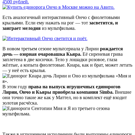
4500 рублей.
Есть аналогичный интерактивный Ончо с фиолетовыми
крыльями. Если ему нажать на рог — тот
засветится, и
заиграет мелодия
из мультфильма.
В новом третьем сезоне мультсериала у Лирии
рождается
дочь — озорная очаровашка Кьяра.
Её сиреневая грива
заплетена в две косички. Тело у лошадки розовое, глаза
жёлтые, а копыта фиолетовые. Киара, как и брат, может летать
— у неё есть крылья.
В этом году
права на выпуск игрушечных единорогов
Лирии, Ончо и Кьяры приобрела компания Simba.
Внешне
они точно такие же как у Маттел, но в комплект ещё входит
золотая расчёска.
Также в игрушечном исполнении были выпущены единороги