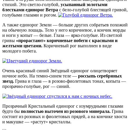
стихий. Это светло-голубой,
усыпанный золотыми
блестками единорог Ветра
с бело-голубой блестящей гривой,
голубыми глазами и рогом.
А также единорог Земли — больше других собратьев похожий
на обычную лошадь. Тело у него коричневое, а кончик морды
и ноги у копыт — белые. Глаза — ярко-голубые. Из светлой
гривы
«прорастают» коричневые побеги с красными и
желтыми цветами.
Коричневый рог выполнен в виде
молодого побега.
Очень красивый синий Звёздный единорог олицетворяет
ночное небо. На темно-синем теле —
россыпь серебряных
звезд.
Грива и глаза — в розово-фиолетовых тонах, копыта —
прозрачно-голубые, рог — синий.
Прозрачный Кристальный единорог с изумрудными глазами
будто бы
полностью выточен из розового минерала.
Грива
состоит из розовых и фиолетовых прядей, а на кончике хвоста
и макушке — «растут» кристаллы.