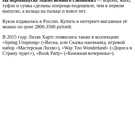
На перевыпуске Mattel немного сэкономил
— корона, жабо,
туфли и сумка сделаны попроще-подешевле, чем в первом
выпуске, а кольца на пальце и вовсе нет.
Кукла издавалась в России. Купить в интернет-магазинах её
можно по цене 2800-3500 рублей.
В 2015 году Лиззи Хартс появились также в коллекциях
«Spring Unsprung» («Весна, или Сказка наизнанку, игровой
набор «Мастерская Лиззи»), «Way Too Wonderland» («Дорога в
Страну чудес»), «Book Party» («Книжная вечеринка»).