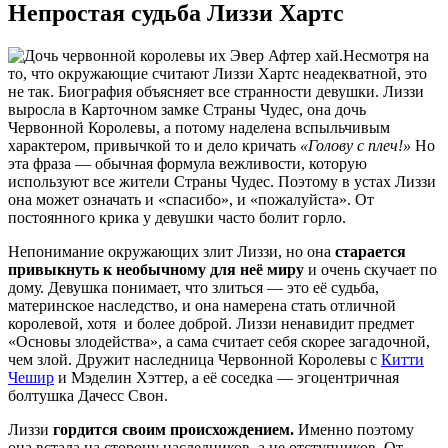
Непростая судьба Лиззи Хартс
Несмотря на
то, что окружающие считают Лиззи Хартс неадекватной, это
не так. Биография объясняет все странности девушки. Лиззи
выросла в Карточном замке Страны Чудес, она дочь
Червонной Королевы, а потому наделена вспыльчивым
характером, привычкой то и дело кричать
«Голову с плеч!»
Но
эта фраза — обычная формула вежливости, которую
используют все жители Страны Чудес. Поэтому в устах Лиззи
она может означать и «спасибо», и «пожалуйста». От
постоянного крика у девушки часто болит горло.
Непонимание окружающих злит Лиззи, но она
старается
привыкнуть к необычному для неё миру
и очень скучает по
дому. Девушка понимает, что злиться — это её судьба,
материнское наследство, и она намерена стать отличной
королевой, хотя и более доброй. Лиззи ненавидит предмет
«Основы злодейства», а сама считает себя скорее загадочной,
чем злой. Дружит наследница Червонной Королевы с
Китти
Чешир
и Мэделин Хэттер, а её соседка — эгоцентричная
болтушка Дачесс Свон.
Лиззи
гордится своим происхождением.
Именно поэтому
она встала на сторону наследников, а не отступников. От