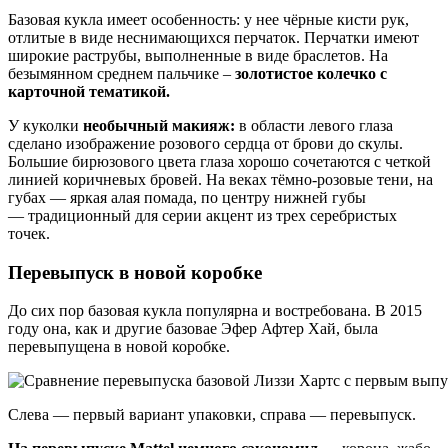
Базовая кукла имеет особенность: у нее чёрные кисти рук,
отлитые в виде неснимающихся перчаток. Перчатки имеют
широкие раструбы, выполненные в виде браслетов. На
безымянном среднем пальчике –
золотистое колечко с
карточной тематикой.
У куколки
необычный макияж:
в области левого глаза
сделано изображение розового сердца от брови до скулы.
Большие бирюзового цвета глаза хорошо сочетаются с четкой
линией коричневых бровей. На веках тёмно-розовые тени, на
губах — яркая алая помада, по центру нижней губы
— традиционный для серии акцент из трех серебристых
точек.
Перевыпуск в новой коробке
До сих пор базовая кукла популярна и востребована. В 2015
году она, как и другие базовае Эфер Афтер Хай, была
перевыпущена в новой коробке.
Слева — первый вариант упаковки, справа — перевыпуск.