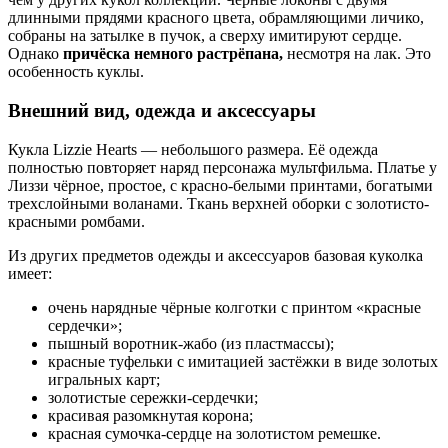
длинными прядями красного цвета, обрамляющими личико,
собраны на затылке в пучок, а сверху имитируют сердце.
Однако
причёска немного растрёпана,
несмотря на лак. Это
особенность куклы.
Внешний вид, одежда и аксессуары
Кукла Lizzie Hearts — небольшого размера. Её одежда
полностью повторяет наряд персонажа мультфильма. Платье у
Лиззи чёрное, простое, с красно-белыми принтами, богатыми
трехслойными воланами. Ткань верхней оборки с золотисто-
красными ромбами.
Из других предметов одежды и аксессуаров базовая куколка
имеет:
очень нарядные чёрные колготки с принтом «красные
сердечки»;
пышный воротник-жабо (из пластмассы);
красные туфельки с имитацией застёжки в виде золотых
игральных карт;
золотистые сережки-сердечки;
красивая разомкнутая корона;
красная сумочка-сердце на золотистом ремешке.