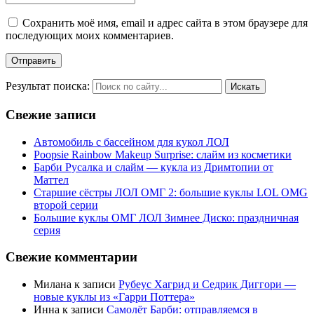
Сохранить моё имя, email и адрес сайта в этом браузере для
последующих моих комментариев.
Результат поиска:
Свежие записи
Автомобиль с бассейном для кукол ЛОЛ
Poopsie Rainbow Makeup Surprise: слайм из косметики
Барби Русалка и слайм — кукла из Дримтопии от
Маттел
Старшие сёстры ЛОЛ ОМГ 2: большие куклы LOL OMG
второй серии
Большие куклы ОМГ ЛОЛ Зимнее Диско: праздничная
серия
Свежие комментарии
Милана
к записи
Рубеус Хагрид и Седрик Диггори —
новые куклы из «Гарри Поттера»
Инна
к записи
Самолёт Барби: отправляемся в