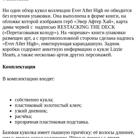
Ни один обзор кукол коллекции Ever After High не обходится
без изучения упаковки. Она выполнена в форме книги, на
обложке которой изображен герб «Эвер Афтер Хай», карта
дамы червей с надписью RESTACKING THE DECK
(«Перетасовывая колоду»). На «корешке» книги-упаковки
размещен арт, а с противоположной стороны сделана надпись
«Ever After High», имитирующая карандашную. Задник
коробки содержит анкетную информацию о кукле Lizzie
Hearts, а также несколько артов других персонажей.
Комплектация
В комплектацию входят:
собственно кукла;
пластиковый золотистый ключ;
узкий дневник;
расчёка;
прозрачная пластиковая подставка.
Базовая куколка имеет пышную причёску: её волосы длиннее,
чем у других кукол коллекции. Чёрные локоны с двумя