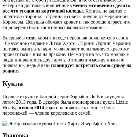
матери ей досталась волшебное
умение: мгновенно сделать
все что угодно из карточной колоды.
Кстати, на картах с
обратной стороны – странные советы дочери от Червонной
Королевы. Девушка обожает крокет и так хорошо играет, что
ей доверено быть капитаном школьной команды.
Впервые в отдельном эпизоде персонаж появляется в серии
«Сказочное свидание Лиззи Хартс». Принц Дэринг Чарминг,
пытаясь выиграть пари, уговаривает вспыльчивую красотку
прокатиться с ним на драконе. Несмотря на то, что молодые
люди понравились друг другу, отношения между ними не
появились, ведь Лиззи
планирует встретить свою судьбу на
родине.
Кукла
Первые игрушки базовой серии Signature dolls выпущены
летом 2013 года. В декабре была анонсирована кукла Lizzie
Hearts,
осенью 2014 года
она появилась в числе Роял-
персонажей — членов королевских семей.
Упаковка