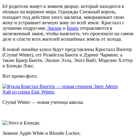
Её родители живут в зимнем дворце, который находится в
облаках на вершине мира. Однажды Снежный король,
попадает под действие злого заклятья, замораживает свою
жену и устраивает вечную зиму по всей земле. Кристалл с
лучшими подругами
Эшлин
и
Браер
отправляются в
заснеженный замок, чтобы выяснить, что произошло на самом
деле и спасти всех жителей волшебных земель от холода.
В новой линейке кукол будут представлены Кристалл Винтер
(Crystal Winter), сет Розабелла Бьюти и Дэринг Чарминг, а
также Браер Бьюти, Эшлин Элла, Эппл Вайт, Мэделин Хэттер
и Блонди Локс.
Вот промо-фото:
Crystal Winter — новая ученица школы.
Зимние Apple White и Blondie Lockes.