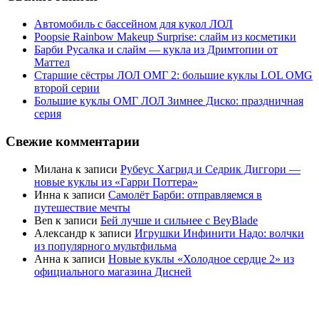
Автомобиль с бассейном для кукол ЛОЛ
Poopsie Rainbow Makeup Surprise: слайм из косметики
Барби Русалка и слайм — кукла из Дримтопии от
Маттел
Старшие сёстры ЛОЛ ОМГ 2: большие куклы LOL OMG
второй серии
Большие куклы ОМГ ЛОЛ Зимнее Диско: праздничная
серия
Свежие комментарии
Милана
к записи
Рубеус Хагрид и Седрик Диггори —
новые куклы из «Гарри Поттера»
Инна
к записи
Самолёт Барби: отправляемся в
путешествие мечты
Ben
к записи
Бей лучше и сильнее с BeyBlade
Александр
к записи
Игрушки Инфинити Надо: волчки
из популярного мультфильма
Анна
к записи
Новые куклы «Холодное сердце 2» из
официального магазина Дисней