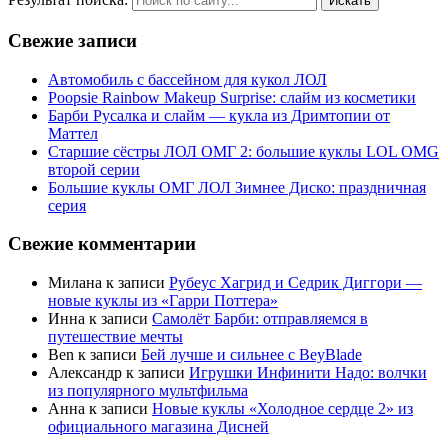
Свежие записи
Автомобиль с бассейном для кукол ЛОЛ
Poopsie Rainbow Makeup Surprise: слайм из косметики
Барби Русалка и слайм — кукла из Дримтопии от
Маттел
Старшие сёстры ЛОЛ ОМГ 2: большие куклы LOL OMG
второй серии
Большие куклы ОМГ ЛОЛ Зимнее Диско: праздничная
серия
Свежие комментарии
Милана
к записи
Рубеус Хагрид и Седрик Диггори —
новые куклы из «Гарри Поттера»
Инна
к записи
Самолёт Барби: отправляемся в
путешествие мечты
Ben
к записи
Бей лучше и сильнее с BeyBlade
Александр
к записи
Игрушки Инфинити Надо: волчки
из популярного мультфильма
Анна
к записи
Новые куклы «Холодное сердце 2» из
официального магазина Дисней