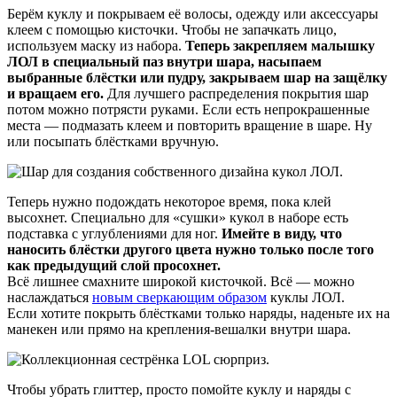
Берём куклу и покрываем её волосы, одежду или аксессуары
клеем с помощью кисточки. Чтобы не запачкать лицо,
используем маску из набора.
Теперь закрепляем малышку
ЛОЛ в специальный паз внутри шара, насыпаем
выбранные блёстки или пудру, закрываем шар на защёлку
и вращаем его.
Для лучшего распределения покрытия шар
потом можно потрясти руками. Если есть непрокрашенные
места — подмазать клеем и повторить вращение в шаре. Ну
или посыпать блёстками вручную.
Теперь нужно подождать некоторое время, пока клей
высохнет. Специально для «сушки» кукол в наборе есть
подставка с углублениями для ног.
Имейте в виду, что
наносить блёстки другого цвета нужно только после того
как предыдущий слой просохнет.
Всё лишнее смахните широкой кисточкой. Всё — можно
наслаждаться
новым сверкающим образом
куклы ЛОЛ.
Если хотите покрыть блёстками только наряды, наденьте их на
манекен или прямо на крепления-вешалки внутри шара.
Чтобы убрать глиттер, просто помойте куклу и наряды с