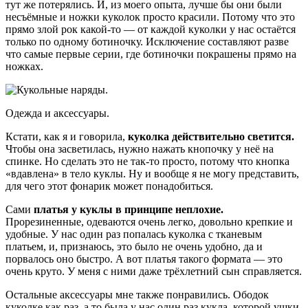
тут же потерялись. И, из моего опыта, лучше бы они были
несъёмные и ножки куколок просто красили. Потому что это
прямо злой рок какой-то — от каждой куколки у нас остаётся
только по одному ботиночку. Исключение составляют разве
что самые первые серии, где ботиночки покрашены прямо на
ножках.
Одежда и аксессуары.
Кстати, как я и говорила,
куколка действительно светится.
Чтобы она засветилась, нужно нажать кнопочку у неё на
спинке. Но сделать это не так-то просто, потому что кнопка
«вдавлена» в тело куклы. Ну и вообще я не могу представить,
для чего этот фонарик может понадобиться.
Сами
платья у куклы в принципе неплохие.
Прорезиненные, одеваются очень легко, довольно крепкие и
удобные. У нас один раз попалась куколка с тканевым
платьем, и, признаюсь, это было не очень удобно, да и
порвалось оно быстро. А вот платья такого формата — это
очень круто. У меня с ними даже трёхлетний сын справляется.
Остальные аксессуары мне также понравились. Ободок
куколке как раз, а то была у нас один раз кукла, которой ушки