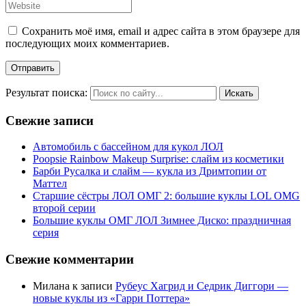
Сохранить моё имя, email и адрес сайта в этом браузере для
последующих моих комментариев.
Результат поиска:
Свежие записи
Автомобиль с бассейном для кукол ЛОЛ
Poopsie Rainbow Makeup Surprise: слайм из косметики
Барби Русалка и слайм — кукла из Дримтопии от
Маттел
Старшие сёстры ЛОЛ ОМГ 2: большие куклы LOL OMG
второй серии
Большие куклы ОМГ ЛОЛ Зимнее Диско: праздничная
серия
Свежие комментарии
Милана
к записи
Рубеус Хагрид и Седрик Диггори —
новые куклы из «Гарри Поттера»