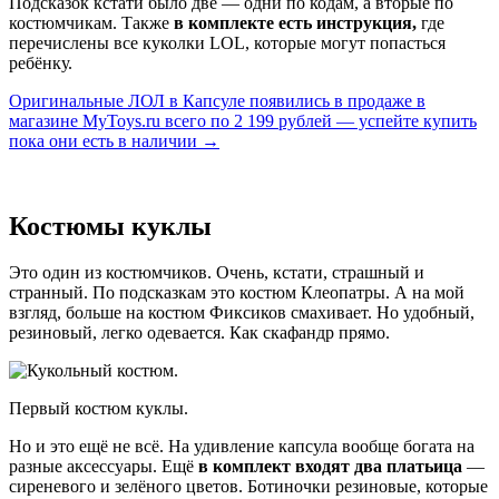
Подсказок кстати было две — одни по кодам, а вторые по
костюмчикам. Также
в комплекте есть инструкция,
где
перечислены все куколки LOL, которые могут попасться
ребёнку.
Оригинальные ЛОЛ в Капсуле появились в продаже в
магазине MyToys.ru всего по 2 199 рублей — успейте купить
пока они есть в наличии →
Костюмы куклы
Это один из костюмчиков. Очень, кстати, страшный и
странный. По подсказкам это костюм Клеопатры. А на мой
взгляд, больше на костюм Фиксиков смахивает. Но удобный,
резиновый, легко одевается. Как скафандр прямо.
Первый костюм куклы.
Но и это ещё не всё. На удивление капсула вообще богата на
разные аксессуары. Ещё
в комплект входят два платьица
—
сиреневого и зелёного цветов. Ботиночки резиновые, которые