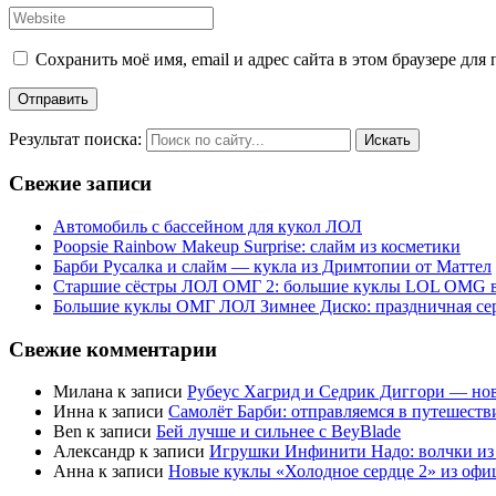
Сохранить моё имя, email и адрес сайта в этом браузере д
Результат поиска:
Свежие записи
Автомобиль с бассейном для кукол ЛОЛ
Poopsie Rainbow Makeup Surprise: слайм из косметики
Барби Русалка и слайм — кукла из Дримтопии от Маттел
Старшие сёстры ЛОЛ ОМГ 2: большие куклы LOL OMG в
Большие куклы ОМГ ЛОЛ Зимнее Диско: праздничная се
Свежие комментарии
Милана
к записи
Рубеус Хагрид и Седрик Диггори — нов
Инна
к записи
Самолёт Барби: отправляемся в путешеств
Ben
к записи
Бей лучше и сильнее с BeyBlade
Александр
к записи
Игрушки Инфинити Надо: волчки из
Анна
к записи
Новые куклы «Холодное сердце 2» из офи