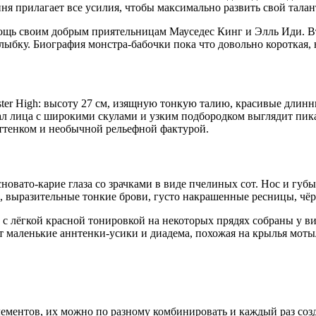
ня прилагает все усилия, чтобы максимально развить свой талан
мощь своим добрым приятельницам Мауседес Кинг и Элль Иди. В
т улыбку. Биография монстра-бабочки пока что довольно коротка
ter High: высоту 27 см, изящную тонкую талию, красивые длин
 лица с широкими скулами и узким подбородком выглядит пикан
оттенком и необычной рельефной фактурой.
новато-карие глаза со зрачками в виде пчелиных сот. Нос и губ
, выразительные тонкие брови, густо накрашенные ресницы, чёр
лёгкой красной тонировкой на некоторых прядях собраны у вис
 маленькие аннтенки-усики и диадема, похожая на крылья моты
ементов, их можно по разному комбинировать и каждый раз соз