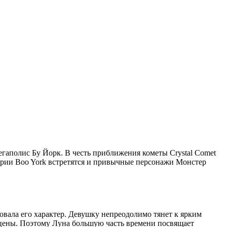
егаполис Бу Йорк. В честь приближения кометы Crystal Comet
серии Boo York встретятся и привычные персонажи Монстер
вала его характер. Девушку непреодолимо тянет к ярким
 сцены. Поэтому Луна большую часть времени посвящает