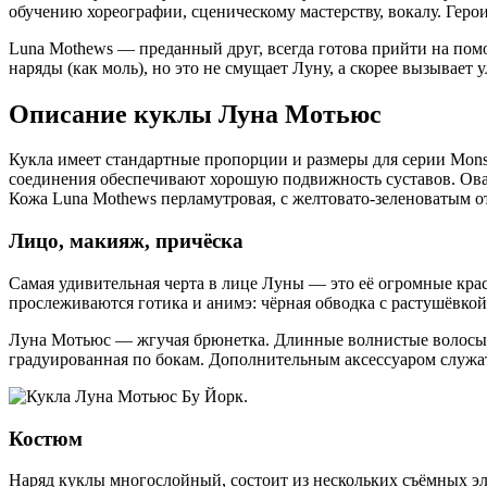
обучению хореографии, сценическому мастерству, вокалу. Герои
Luna Mothews — преданный друг, всегда готова прийти на по
наряды (как моль), но это не смущает Луну, а скорее вызывае
Описание куклы Луна Мотьюс
Кукла имеет стандартные пропорции и размеры для серии Mons
соединения обеспечивают хорошую подвижность суставов. Овал
Кожа Luna Mothews перламутровая, с желтовато-зеленоватым 
Лицо, макияж, причёска
Самая удивительная черта в лице Луны — это её огромные крас
прослеживаются готика и анимэ: чёрная обводка с растушёвкой
Луна Мотьюс — жгучая брюнетка. Длинные волнистые волосы с 
градуированная по бокам. Дополнительным аксессуаром служат
Костюм
Наряд куклы многослойный, состоит из нескольких съёмных эл