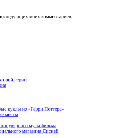
ля последующих моих комментариев.
торой серии
рия
ые куклы из «Гарри Поттера»
ие мечты
 популярного мультфильма
циального магазина Дисней