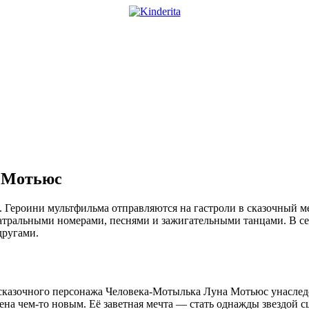
а Мотьюс
. Героини мультфильма отправляются на гастроли в сказочный м
 театральными номерами, песнями и зажигательными танцами. В 
другами.
сказочного персонажа Человека-Мотылька Луна Мотьюс унаследо
ечена чем-то новым. Её заветная мечта — стать однажды звездой