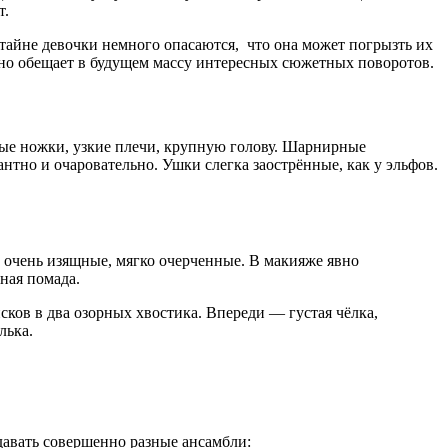
т.
тайне девочки немного опасаются, что она может погрызть их
я, но обещает в будущем массу интересных сюжетных поворотов.
ные ножки, узкие плечи, крупную голову. Шарнирные
тно и очаровательно. Ушки слегка заострённые, как у эльфов.
ы очень изящные, мягко очерченные. В макияже явно
ная помада.
ков в два озорных хвостика. Впереди — густая чёлка,
лька.
давать совершенно разные ансамбли: