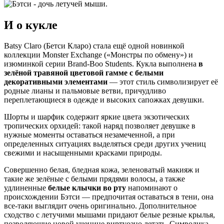
И о кукле
Batsy Claro (Бетси Кларо) стала ещё одной новинкой
коллекции Monster Exchange («Монстры по обмену») и
изюминкой серии Brand-Boo Students. Кукла выполнена
в
зелёной травяной цветовой гамме с белыми
декоративными элементами
— этот стиль символизирует её
родные лианы и пальмовые ветви, причудливо
переплетающиеся в одежде и высоких сапожках девушки.
Шорты и шарфик содержит яркие цвета экзотических
тропических орхидей: такой наряд позволяет девушке в
нужные моменты оставаться незамеченной, а при
определенных ситуациях выделяться среди других учениц
свежими и насыщенными красками природы.
Совершенно белая, бледная кожа, зеленоватый макияж и
такие же зелёные с белыми прядями волосы, а также
удлиненные
белые клычки во рту
напоминают о
происхождении Бэтси — предпочитая оставаться в тени, она
все-таки выглядит очень оригинально. Дополнительное
сходство с летучими мышами придают белые резные крылья,
позволяющие новой ученице виртуозно летать. Символика