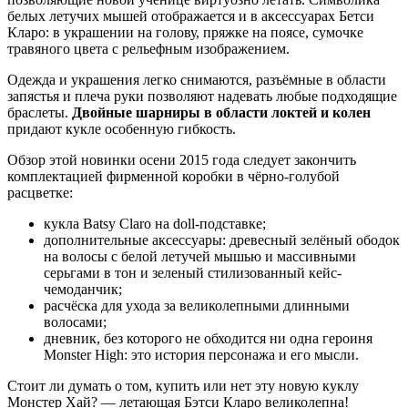
белых летучих мышей отображается и в аксессуарах Бетси
Кларо: в украшении на голову, пряжке на поясе, сумочке
травяного цвета с рельефным изображением.
Одежда и украшения легко снимаются, разъёмные в области
запястья и плеча руки позволяют надевать любые подходящие
браслеты.
Двойные шарниры в области локтей и колен
придают кукле особенную гибкость.
Обзор этой новинки осени 2015 года следует закончить
комплектацией фирменной коробки в чёрно-голубой
расцветке:
кукла Batsy Claro на doll-подставке;
дополнительные аксессуары: древесный зелёный ободок
на волосы с белой летучей мышью и массивными
серьгами в тон и зеленый стилизованный кейс-
чемоданчик;
расчёска для ухода за великолепными длинными
волосами;
дневник, без которого не обходится ни одна героиня
Monster High: это история персонажа и его мысли.
Стоит ли думать о том, купить или нет эту новую куклу
Монстер Хай? — летающая Бэтси Кларо великолепна!