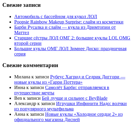
Свежие записи
Автомобиль с бассейном для кукол ЛОЛ
Poopsie Rainbow Makeup Surprise: слайм из косметики
Барби Русалка и слайм — кукла из Дримтопии от
Маттел
Старшие сёстры ЛОЛ ОМГ 2: большие куклы LOL OMG
второй серии
Большие куклы ОМГ ЛОЛ Зимнее Диско: праздничная
серия
Свежие комментарии
Милана
к записи
Рубеус Хагрид и Седрик Диггори —
новые куклы из «Гарри Поттера»
Инна
к записи
Самолёт Барби: отправляемся в
путешествие мечты
Ben
к записи
Бей лучше и сильнее с BeyBlade
Александр
к записи
Игрушки Инфинити Надо: волчки
из популярного мультфильма
Анна
к записи
Новые куклы «Холодное сердце 2» из
официального магазина Дисней