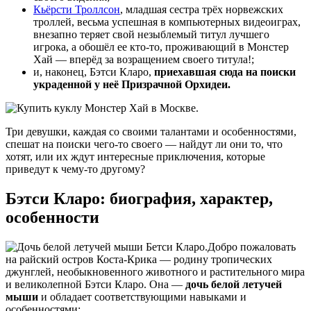
Кьёрсти Троллсон
, младшая сестра трёх норвежских
троллей, весьма успешная в компьютерных видеоиграх,
внезапно теряет свой незыблемый титул лучшего
игрока, а обошёл ее кто-то, проживающий в Монстер
Хай — вперёд за возращением своего титула!;
и, наконец, Бэтси Кларо,
приехавшая сюда на поиски
украденной у неё Призрачной Орхидеи.
Три девушки, каждая со своими талантами и особенностями,
спешат на поиски чего-то своего — найдут ли они то, что
хотят, или их ждут интересные приключения, которые
приведут к чему-то другому?
Бэтси Кларо: биография, характер,
особенности
Добро пожаловать
на райский остров Коста-Крика — родину тропических
джунглей, необыкновенного животного и растительного мира
и великолепной Бэтси Кларо. Она —
дочь белой летучей
мыши
и обладает соответствующими навыками и
особенностями: