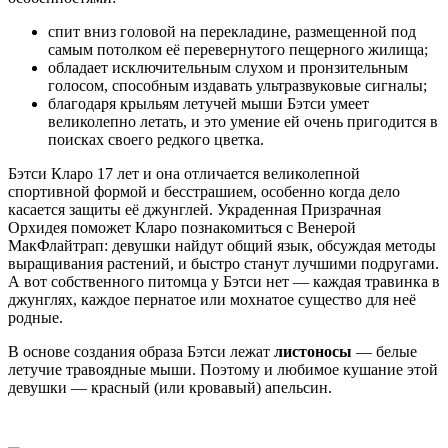
спит вниз головой на перекладине, размещенной под
самым потолком её перевернутого пещерного жилища;
обладает исключительным слухом и пронзительным
голосом, способным издавать ультразвуковые сигналы;
благодаря крыльям летучей мыши Бэтси умеет
великолепно летать, и это умение ей очень пригодится в
поисках своего редкого цветка.
Бэтси Кларо 17 лет и она отличается великолепной
спортивной формой и бесстрашием, особенно когда дело
касается защиты её джунглей. Украденная Призрачная
Орхидея поможет Кларо познакомиться с Венерой
МакФлайтрап: девушки найдут общий язык, обсуждая методы
выращивания растений, и быстро станут лучшими подругами.
А вот собственного питомца у Бэтси нет — каждая травинка в
джунглях, каждое пернатое или мохнатое существо для неё
родные.
В основе создания образа Бэтси лежат
листоносы
— белые
летучие травоядные мыши. Поэтому и любимое кушание этой
девушки — красный (или кровавый) апельсин.