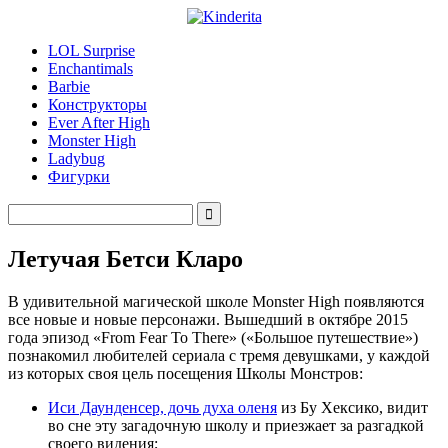
LOL Surprise
Enchantimals
Barbie
Конструкторы
Ever After High
Monster High
Ladybug
Фигурки
Летучая Бетси Кларо
В удивительной магической школе Monster High появляются
все новые и новые персонажи. Вышедший в октябре 2015
года эпизод «From Fear To There» («Большое путешествие»)
познакомил любителей сериала с тремя девушками, у каждой
из которых своя цель посещения Школы Монстров:
Иси Даунденсер, дочь духа оленя
из Бу Хексико, видит
во сне эту загадочную школу и приезжает за разгадкой
своего видения;